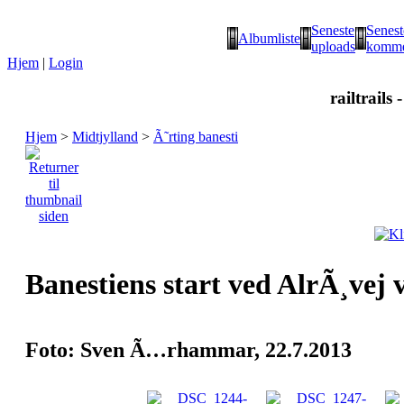
Seneste
Senest
Albumliste
uploads
komme
Hjem
|
Login
railtrails 
Hjem
>
Midtjylland
>
Ã˜rting banesti
Banestiens start ved AlrÃ¸vej v
Foto: Sven Ã…rhammar, 22.7.2013