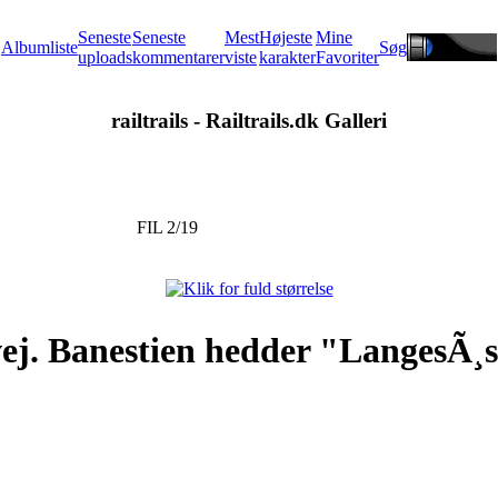
Seneste
Seneste
Mest
Højeste
Mine
Albumliste
Søg
uploads
kommentarer
viste
karakter
Favoriter
railtrails - Railtrails.dk Galleri
FIL 2/19
j. Banestien hedder "LangesÃ¸sti