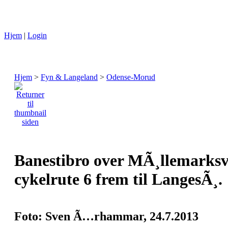
Hjem
|
Login
Hjem
>
Fyn & Langeland
>
Odense-Morud
Banestibro over MÃ¸llemarksve
cykelrute 6 frem til LangesÃ¸.
Foto: Sven Ã…rhammar, 24.7.2013