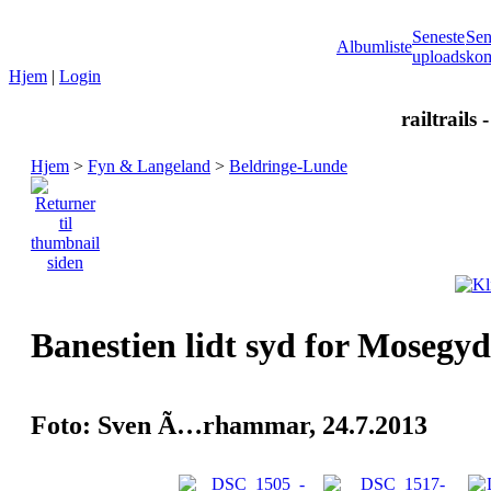
Seneste
Sen
Albumliste
uploads
kom
Hjem
|
Login
railtrails 
Hjem
>
Fyn & Langeland
>
Beldringe-Lunde
Banestien lidt syd for Mosegy
Foto: Sven Ã…rhammar, 24.7.2013