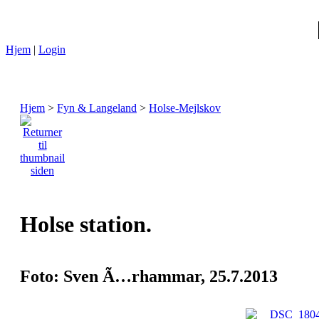
Hjem
|
Login
Hjem
>
Fyn & Langeland
>
Holse-Mejlskov
Holse station.
Foto: Sven Ã…rhammar, 25.7.2013