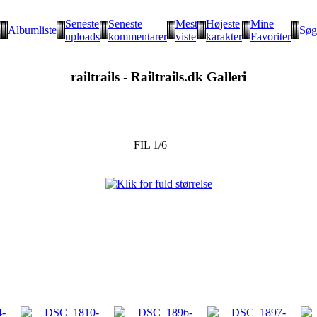
Seneste
Seneste
Mest
Højeste
Mine
Albumliste
Søg
uploads
kommentarer
viste
karakter
Favoriter
railtrails - Railtrails.dk Galleri
FIL 1/6