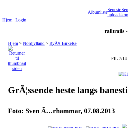
Seneste
Sen
Albumliste
uploads
kom
Hjem
|
Login
railtrails 
Hjem
>
Nordjylland
>
RyÃ¥-Birkelse
FIL 7/14
GrÃ¦ssende heste langs banesti
Foto: Sven Ã…rhammar, 07.08.2013