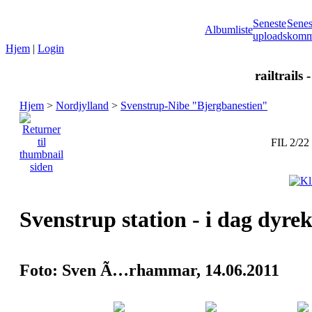
Seneste
Senes
Albumliste
uploads
komm
Hjem
|
Login
railtrails 
Hjem
>
Nordjylland
>
Svenstrup-Nibe "Bjergbanestien"
FIL 2/22
Svenstrup station - i dag dyrek
Foto: Sven Ã…rhammar, 14.06.2011