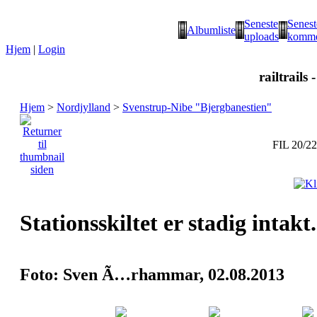
Seneste
Senest
Albumliste
uploads
komme
Hjem
|
Login
railtrails 
Hjem
>
Nordjylland
>
Svenstrup-Nibe "Bjergbanestien"
FIL 20/22
Stationsskiltet er stadig intakt.
Foto: Sven Ã…rhammar, 02.08.2013