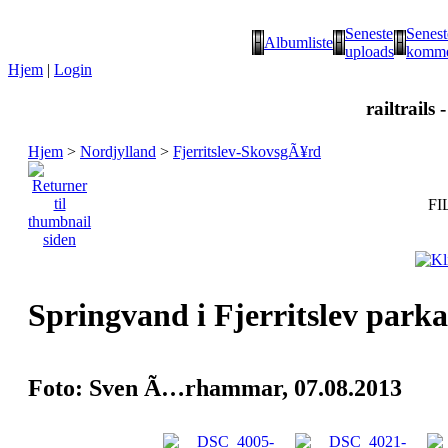
Seneste
Senest
Albumliste
uploads
komme
Hjem
|
Login
railtrails 
Hjem
>
Nordjylland
>
Fjerritslev-SkovsgÃ¥rd
FI
Springvand i Fjerritslev parka
Foto: Sven Ã…rhammar, 07.08.2013