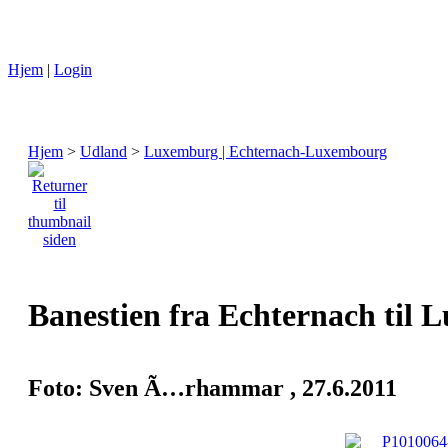
Hjem
|
Login
Hjem
>
Udland
>
Luxemburg | Echternach-Luxembourg
Banestien fra Echternach til L
Foto: Sven Ã…rhammar , 27.6.2011