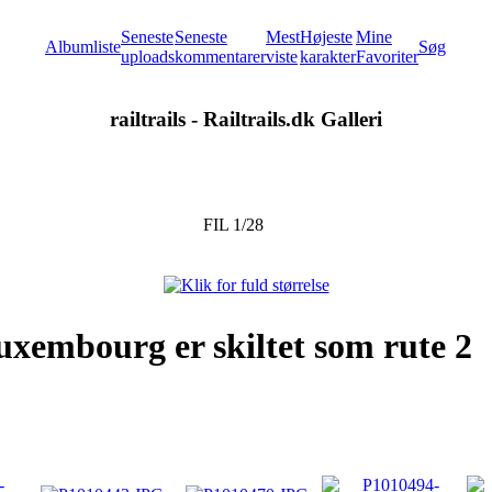
Seneste
Seneste
Mest
Højeste
Mine
Albumliste
Søg
uploads
kommentarer
viste
karakter
Favoriter
railtrails - Railtrails.dk Galleri
FIL 1/28
uxembourg er skiltet som rute 2