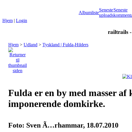
Seneste
Seneste
Albumliste
uploads
kommenta
Hjem
|
Login
railtrails 
Hjem
>
Udland
>
Tyskland | Fulda-Hilders
Fulda er en by med masser af k
imponerende domkirke.
Foto: Sven Ã…rhammar, 18.07.2010