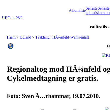
Seneste
Seneste
Albumliste
uploads
kommen
Hjem
|
Login
railtrails 
Hjem
>
Udland
>
Tyskland | HÃ¼nfeld-Wenigentaft
F
Regionaltog mod HÃ¼nfeld og 
Cykelmedtagning er gratis.
Foto: Sven Ã…rhammar, 19.07.2010.