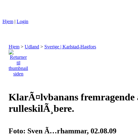
Hjem
|
Login
Hjem
>
Udland
>
Sverige | Karlstad-Hagfors
KlarÃ¤lvbanans fremragende as
rulleskilÃ¸bere.
Foto: Sven Ã…rhammar, 02.08.09