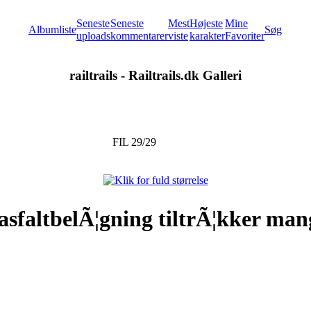
Seneste
Seneste
Mest
Højeste
Mine
Albumliste
Søg
uploads
kommentarer
viste
karakter
Favoriter
railtrails - Railtrails.dk Galleri
FIL 29/29
faltbelÃ¦gning tiltrÃ¦kker mange