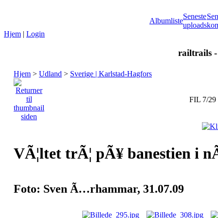
Seneste
Sen
Albumliste
uploads
kom
Hjem
|
Login
railtrails 
Hjem
>
Udland
>
Sverige | Karlstad-Hagfors
FIL 7/29
VÃ¦ltet trÃ¦ pÃ¥ banestien i n
Foto: Sven Ã…rhammar, 31.07.09