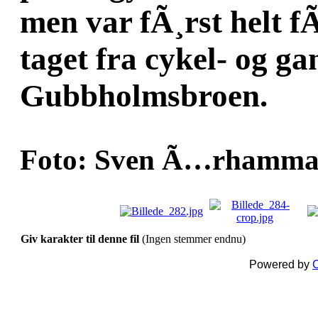
men var fÃ¸rst helt fÃ
taget fra cykel- og g
Gubbholmsbroen.
Foto: Sven Ã…rhammar
Giv karakter til denne fil
(Ingen stemmer endnu)
Powered by
C