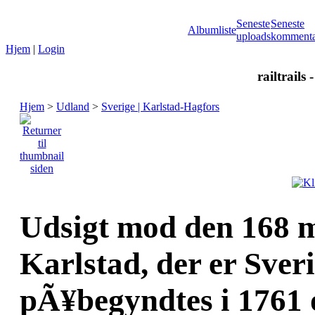
Seneste
Seneste
Albumliste
uploads
kommenta
Hjem
|
Login
railtrails 
Hjem
>
Udland
>
Sverige | Karlstad-Hagfors
Udsigt mod den 168 m
Karlstad, der er Sver
pÃ¥begyndtes i 1761 o