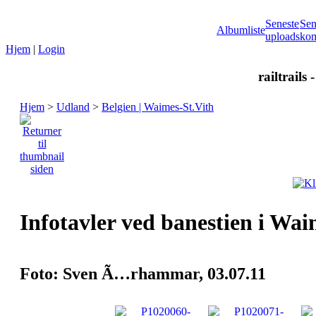
Seneste
Sen
Albumliste
uploads
kom
Hjem
|
Login
railtrails 
Hjem
>
Udland
>
Belgien | Waimes-St.Vith
Infotavler ved banestien i Wai
Foto: Sven Ã…rhammar, 03.07.11