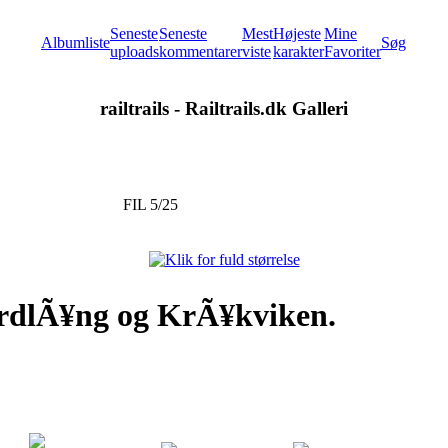
Seneste
Seneste
Mest
Højeste
Mine
Albumliste
Søg
uploads
kommentarer
viste
karakter
Favoriter
railtrails - Railtrails.dk Galleri
FIL 5/25
¤rdlÃ¥ng og KrÃ¥kviken.