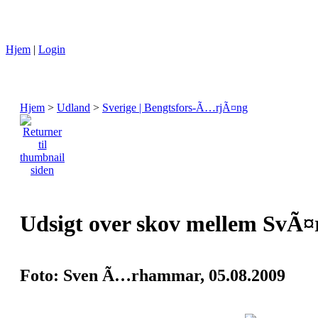
Hjem
|
Login
Hjem
>
Udland
>
Sverige | Bengtsfors-Ã…rjÃ¤ng
Udsigt over skov mellem SvÃ
Foto: Sven Ã…rhammar, 05.08.2009