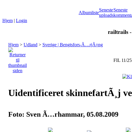
Seneste
Seneste
Albumliste
uploads
kommenta
Hjem
|
Login
railtrails 
Hjem
>
Udland
>
Sverige | Bengtsfors-Ã…rjÃ¤ng
FIL 11/25
Uidentificeret skinnefartÃ¸j v
Foto: Sven Ã…rhammar, 05.08.2009