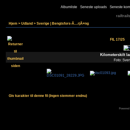
Albumliste
Seneste uploads
Seneste kom
railtrail
Hjem
>
Udland
>
Sverige | Bengtsfors-Ã…rjÃ¤ng
FIL 17/25
Kilometerskilt la
Foto: Sve
Giv karakter til denne fil
(Ingen stemmer endnu)
Powered