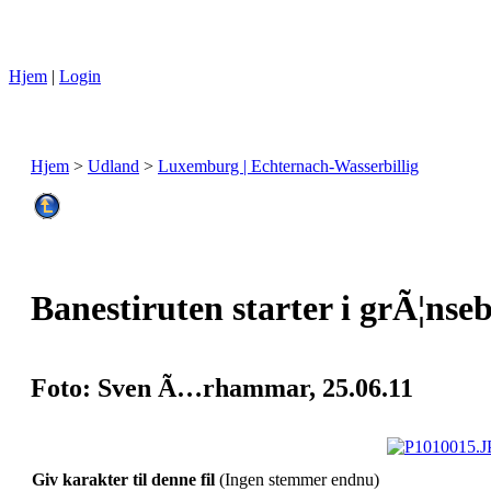
Hjem
|
Login
Hjem
>
Udland
>
Luxemburg | Echternach-Wasserbillig
Banestiruten starter i grÃ¦ns
Foto: Sven Ã…rhammar, 25.06.11
Giv karakter til denne fil
(Ingen stemmer endnu)