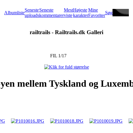
Seneste
Seneste
Mest
Højeste
Mine
Albumliste
Søg
uploads
kommentarer
viste
karakter
Favoriter
railtrails - Railtrails.dk Galleri
FIL 1/17
ebyen mellem Tyskland og Luxemb