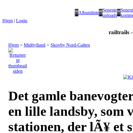
Seneste
Senest
Albumliste
uploads
komme
Hjem
|
Login
railtrails 
Hjem
>
Midtjylland
>
Skovby Nord-Galten
Det gamle banevogter
en lille landsby, som
stationen, der lÃ¥ et