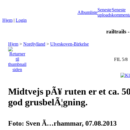
Seneste
Seneste
Albumliste
uploads
kommenta
Hjem
|
Login
railtrails 
Hjem
>
Nordjylland
>
Ulveskoven-Birkelse
FIL 5/8
Midtvejs pÃ¥ ruten er et ca. 5
god grusbelÃ¦gning.
Foto: Sven Ã…rhammar, 07.08.2013