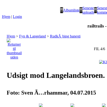
Seneste
Senest
Albumliste
uploads
komme
Hjem
|
Login
railtrails 
Hjem
>
Fyn & Langeland
>
RudkÃ¸bing banesti
FIL 4/6
Udsigt mod Langelandsbroen.
Foto: Sven Ã…rhammar, 04.07.2015