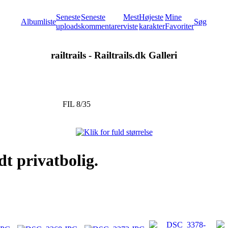
Seneste
Seneste
Mest
Højeste
Mine
Albumliste
Søg
uploads
kommentarer
viste
karakter
Favoriter
railtrails - Railtrails.dk Galleri
FIL 8/35
dt privatbolig.