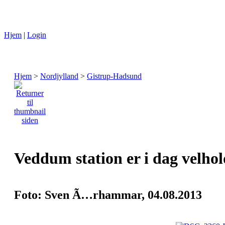
Hjem
|
Login
Hjem
>
Nordjylland
>
Gistrup-Hadsund
Veddum station er i dag velhol
Foto: Sven Ã…rhammar, 04.08.2013