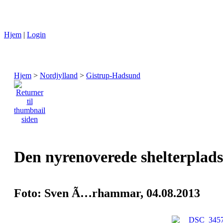
Hjem
|
Login
Hjem
>
Nordjylland
>
Gistrup-Hadsund
Den nyrenoverede shelterplad
Foto: Sven Ã…rhammar, 04.08.2013