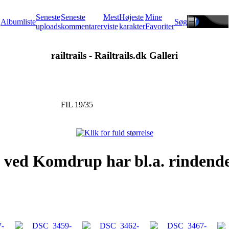
Seneste
Seneste
Mest
Højeste
Mine
Albumliste
Søg
uploads
kommentarer
viste
karakter
Favoriter
railtrails - Railtrails.dk Galleri
FIL 19/35
s ved Komdrup har bl.a. rindend