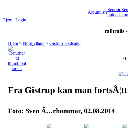
Seneste
Sen
Albumliste
uploads
kom
Hjem
|
Login
railtrails 
Hjem
>
Nordjylland
>
Gistrup-Hadsund
FI
Fra Gistrup kan man fortsÃ¦tte
Foto: Sven Ã…rhammar, 02.08.2014