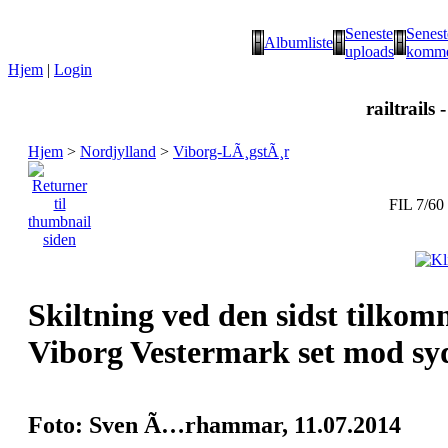
Seneste
Senest
Albumliste
uploads
komme
Hjem
|
Login
railtrails 
Hjem
>
Nordjylland
>
Viborg-LÃ¸gstÃ¸r
FIL 7/60
Skiltning ved den sidst tilko
Viborg Vestermark set mod sy
Foto: Sven Ã…rhammar, 11.07.2014