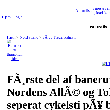
Seneste
Sen
Albumliste
uploads
kom
Hjem
|
Login
railtrails 
Hjem
>
Nordjylland
>
SÃ¦by-Frederikshavn
FÃ¸rste del af baneru
Nordens AllÃ© og Tol
seperat cykelsti pÃ¥