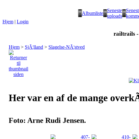
Seneste
Senest
Albumliste
uploads
komme
Hjem
|
Login
railtrails 
Hjem
>
SjÃ¦lland
>
Slagelse-NÃ¦stved
Her var en af de mange overkÃ
Foto: Arne Rudi Jensen.