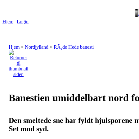
Hjem
|
Login
Hjem
>
Nordjylland
>
RÃ¸de Hede banesti
Banestien umiddelbart nord f
Den smeltede sne har fyldt hjulsporene 
Set mod syd.