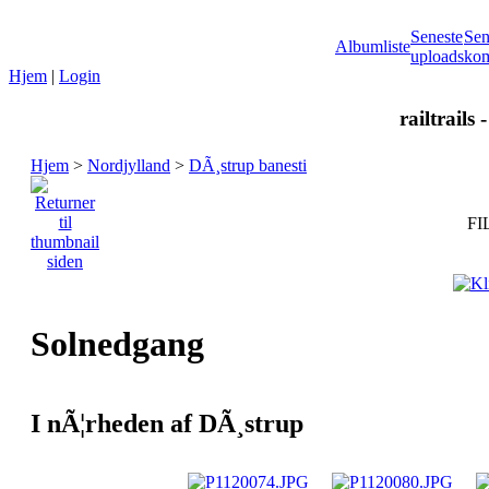
Seneste
Sen
Albumliste
uploads
kom
Hjem
|
Login
railtrails 
Hjem
>
Nordjylland
>
DÃ¸strup banesti
FI
Solnedgang
I nÃ¦rheden af DÃ¸strup