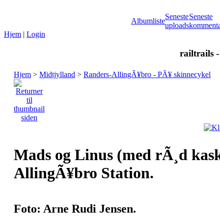
Seneste
Seneste
Albumliste
uploads
kommenta
Hjem
|
Login
railtrails 
Hjem
>
Midtjylland
>
Randers-AllingÃ¥bro - PÃ¥ skinnecykel
Mads og Linus (med rÃ¸d kaske
AllingÃ¥bro Station.
Foto: Arne Rudi Jensen.