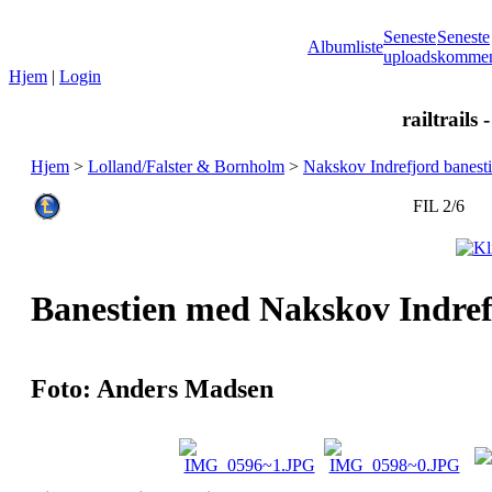
Seneste
Seneste
Albumliste
uploads
kommen
Hjem
|
Login
railtrails 
Hjem
>
Lolland/Falster & Bornholm
>
Nakskov Indrefjord banesti
FIL 2/6
Banestien med Nakskov Indref
Foto: Anders Madsen