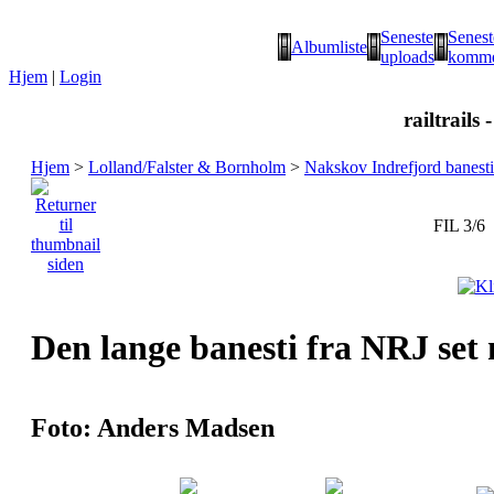
Seneste
Senest
Albumliste
uploads
komme
Hjem
|
Login
railtrails 
Hjem
>
Lolland/Falster & Bornholm
>
Nakskov Indrefjord banesti
FIL 3/6
Den lange banesti fra NRJ set
Foto: Anders Madsen