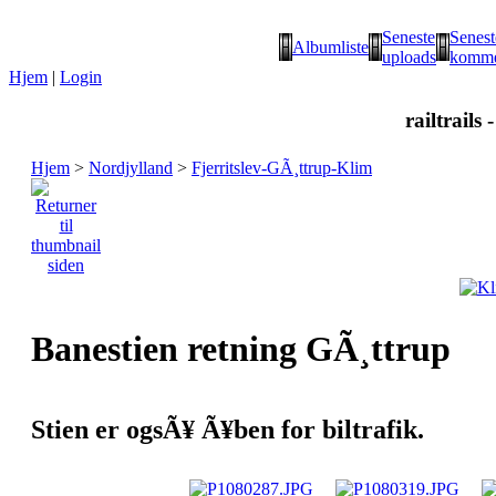
Seneste
Senest
Albumliste
uploads
komme
Hjem
|
Login
railtrails 
Hjem
>
Nordjylland
>
Fjerritslev-GÃ¸ttrup-Klim
Banestien retning GÃ¸ttrup
Stien er ogsÃ¥ Ã¥ben for biltrafik.