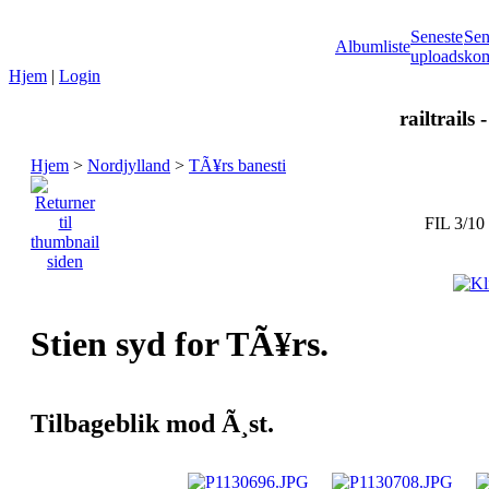
Seneste
Sen
Albumliste
uploads
kom
Hjem
|
Login
railtrails 
Hjem
>
Nordjylland
>
TÃ¥rs banesti
FIL 3/10
Stien syd for TÃ¥rs.
Tilbageblik mod Ã¸st.