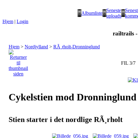
Seneste
Senest
Albumliste
uploads
komme
Hjem
|
Login
railtrails 
Hjem
>
Nordjylland
>
RÃ¸rholt-Dronninglund
FIL 3/7
Cykelstien mod Dronninglund
Stien starter i det nordlige RÃ¸rholt