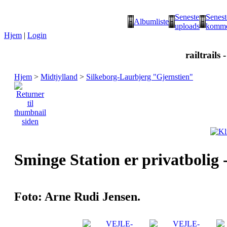
Seneste
Senest
Albumliste
uploads
komme
Hjem
|
Login
railtrails 
Hjem
>
Midtjylland
>
Silkeborg-Laurbjerg "Gjernstien"
Sminge Station er privatbolig -
Foto: Arne Rudi Jensen.