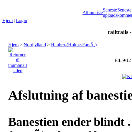
Seneste
Seneste
Albumliste
uploads
kommen
Hjem
|
Login
railtrails 
Hjem
>
Nordjylland
>
Haubro-(Holme-FarsÃ¸)
FIL 9/12
Afslutning af banesti
Banestien ender blindt 