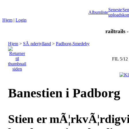
Seneste
Sen
Albumliste
uploads
kom
Hjem
|
Login
railtrails 
Hjem
>
SÃ¸nderjylland
>
Padborg-Smedeby
FIL 5/12
Banestien i Padborg
Stien er mÃ¦rkvÃ¦rdigvis