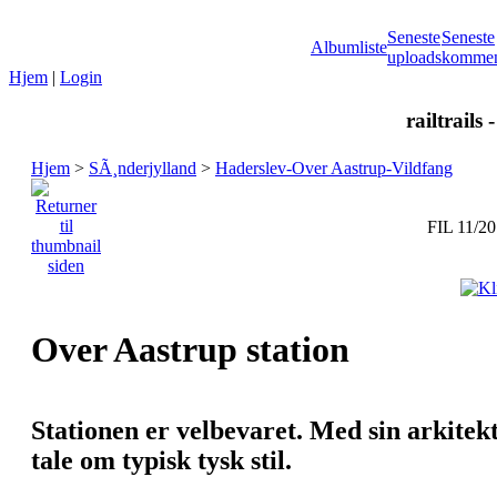
Seneste
Seneste
Albumliste
uploads
kommen
Hjem
|
Login
railtrails 
Hjem
>
SÃ¸nderjylland
>
Haderslev-Over Aastrup-Vildfang
FIL 11/20
Over Aastrup station
Stationen er velbevaret. Med sin arkite
tale om typisk tysk stil.