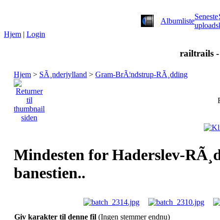
Seneste
Albumliste
uploads
Hjem
|
Login
railtrails 
Hjem
>
SÃ¸nderjylland
>
Gram-BrÃ¦ndstrup-RÃ¸dding
Mindesten for Haderslev-RÃ¸
banestien..
Giv karakter til denne fil
(Ingen stemmer endnu)