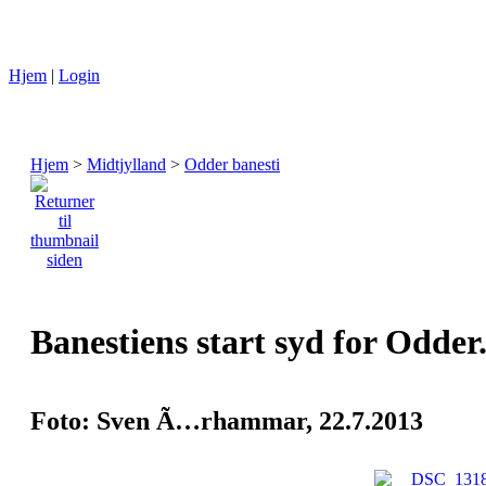
Hjem
|
Login
Hjem
>
Midtjylland
>
Odder banesti
Banestiens start syd for Odder. S
Foto: Sven Ã…rhammar, 22.7.2013