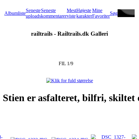
Seneste
Seneste
Mest
Højeste
Mine
Albumliste
Søg
uploads
kommentarer
viste
karakter
Favoriter
railtrails - Railtrails.dk Galleri
FIL 1/9
tien er asfalteret, bilfri, skiltet