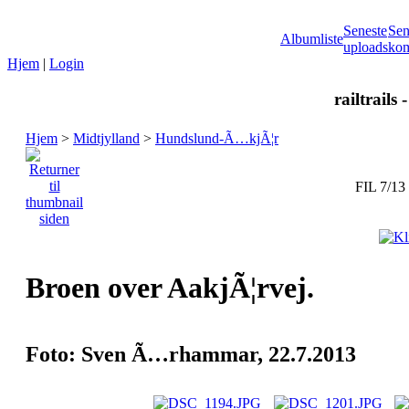
Seneste
Sen
Albumliste
uploads
kom
Hjem
|
Login
railtrails 
Hjem
>
Midtjylland
>
Hundslund-Ã…kjÃ¦r
FIL 7/13
Broen over AakjÃ¦rvej.
Foto: Sven Ã…rhammar, 22.7.2013