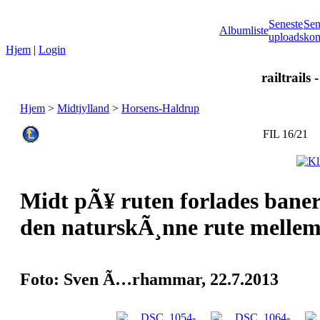
Seneste
Sen
Albumliste
uploads
kom
Hjem
|
Login
railtrails 
Hjem
>
Midtjylland
>
Horsens-Haldrup
FIL 16/21
Midt pÃ¥ ruten forlades baneru
den naturskÃ¸nne rute mellem 
Foto: Sven Ã…rhammar, 22.7.2013