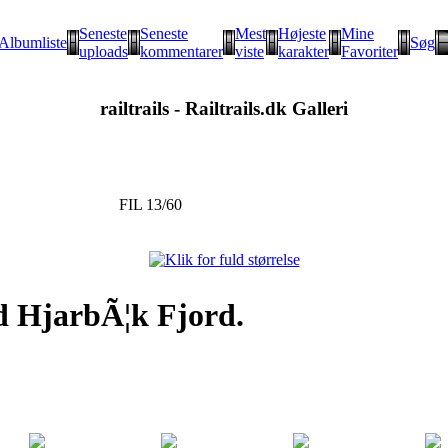
Seneste
Seneste
Mest
Højeste
Mine
Albumliste
Søg
uploads
kommentarer
viste
karakter
Favoriter
railtrails - Railtrails.dk Galleri
FIL 13/60
d HjarbÃ¦k Fjord.