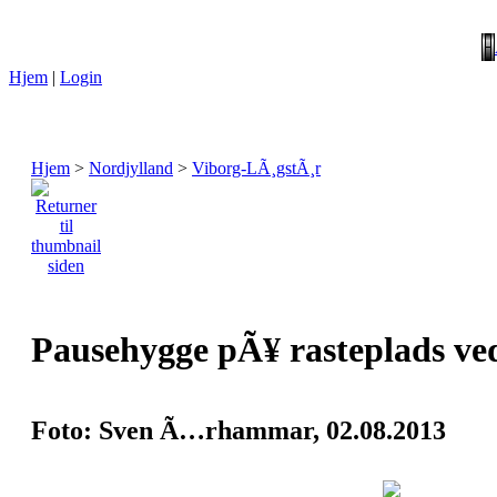
Hjem
|
Login
Hjem
>
Nordjylland
>
Viborg-LÃ¸gstÃ¸r
Pausehygge pÃ¥ rasteplads ve
Foto: Sven Ã…rhammar, 02.08.2013