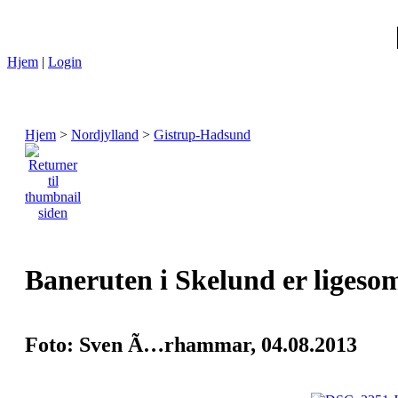
Hjem
|
Login
Hjem
>
Nordjylland
>
Gistrup-Hadsund
Baneruten i Skelund er ligesom
Foto: Sven Ã…rhammar, 04.08.2013