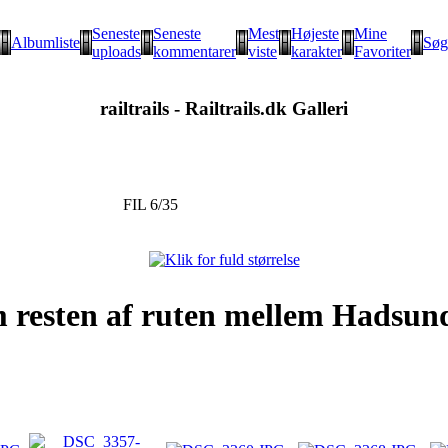
Seneste
Seneste
Mest
Højeste
Mine
Albumliste
Søg
uploads
kommentarer
viste
karakter
Favoriter
railtrails - Railtrails.dk Galleri
FIL 6/35
 resten af ruten mellem Hadsund 