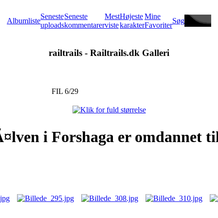
Seneste
Seneste
Mest
Højeste
Mine
Albumliste
Søg
uploads
kommentarer
viste
karakter
Favoriter
railtrails - Railtrails.dk Galleri
FIL 6/29
lven i Forshaga er omdannet til