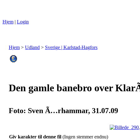
Hjem
|
Login
Hjem
>
Udland
>
Sverige | Karlstad-Hagfors
Den gamle banebro over KlarÃ¤
Foto: Sven Ã…rhammar, 31.07.09
Giv karakter til denne fil
(Ingen stemmer endnu)