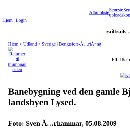
Seneste
Sen
Albumliste
uploads
kom
Hjem
|
Login
railtrails 
Hjem
>
Udland
>
Sverige | Bengtsfors-Ã…rjÃ¤ng
FIL 18/25
Banebygning ved den gamle B
landsbyen Lysed.
Foto: Sven Ã…rhammar, 05.08.2009