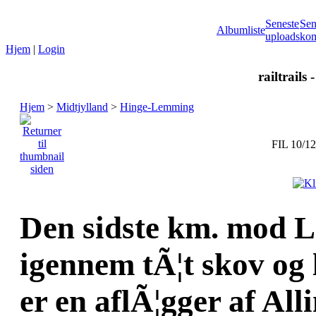
Seneste
Sen
Albumliste
uploads
kom
Hjem
|
Login
railtrails 
Hjem
>
Midtjylland
>
Hinge-Lemming
FIL 10/12
Den sidste km. mod 
igennem tÃ¦t skov o
er en aflÃ¦gger af All