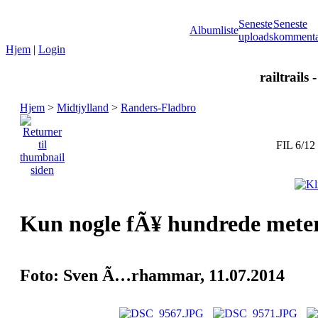
Seneste
Seneste
Albumliste
uploads
kommenta
Hjem
|
Login
railtrails 
Hjem
>
Midtjylland
>
Randers-Fladbro
FIL 6/12
Kun nogle fÃ¥ hundrede meter 
Foto: Sven Ã…rhammar, 11.07.2014